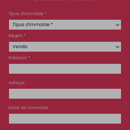
Tipus d'immoble *
Tipus d'immoble *
Règim *
Venda
Població *
Adreça
Estat de l'immoble