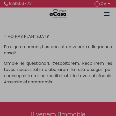
938856773
CA
T’HO HAS PLANTEJAT?
En algun moment, has pensat en vendre o llogar una
casa?
Omple el qüestionari, t’escoltarem. Recollirem les
teves necessitats i elaborarem la ruta a seguir per
aconseguir la millor rendibilitat i la teva satisfacció.
Assumim el compromís.
Li venem l'immoble