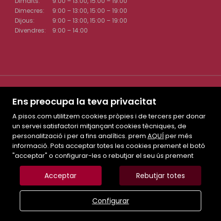
Dimarts:
9:00 – 13:00, 15:00 – 19:00
Dimecres:
9:00 – 13:00, 15:00 – 19:00
Dijous:
9:00 – 13:00, 15:00 – 19:00
Divendres:
9:00 – 14:00
Ens preocupa la teva privacitat
A pisos.com utilitzem cookies pròpies i de tercers per donar
un servei satisfactori mitjançant cookies tècniques, de
Mapa Web
personalització i per a fins analítics. prem
AQUÍ
per més
informació. Pots acceptar totes les cookies prement el botó
Avís legal
"acceptar" o configurar-les o rebutjar el seu ús prement
Preferits
Immobles destacats
Acceptar
Rebutjar totes
Notícies
Política de cookies
Configurar