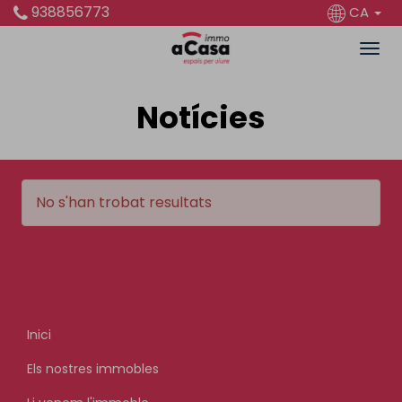
938856773
CA
Notícies
No s'han trobat resultats
Inici
Els nostres immobles