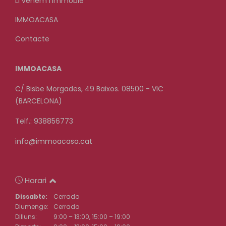
Li venem l'immoble
IMMOACASA
Contacte
IMMOACASA
C/ Bisbe Morgades, 49 Baixos. 08500 - VIC
(BARCELONA)
Telf.: 938856773
info@immoacasa.cat
Horari
Dissabte:
Cerrado
Diumenge:
Cerrado
Dilluns:
9:00 – 13:00, 15:00 – 19:00